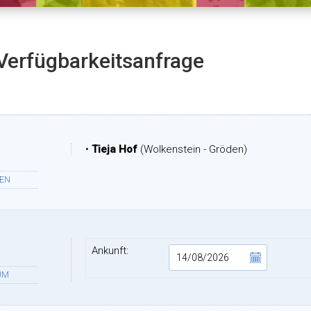
Verfügbarkeitsanfrage
•
Tieja Hof
(Wolkenstein - Gröden)
TEN
Ankunft:
UM