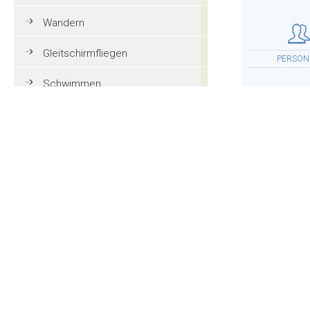
Wandern
Gleitschirmfliegen
PERSON
Schwimmen
Tennis
Mountainbike
UNTERKU
Golf
Reiten
Action und Spaß
WEITER
Familienurlaub in Gröden
Touristeninformationen