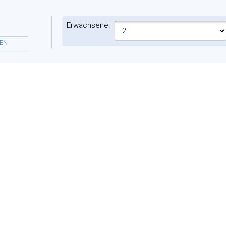
Erwachsene:
EN
Ferienwohnungen:
NFT
ES