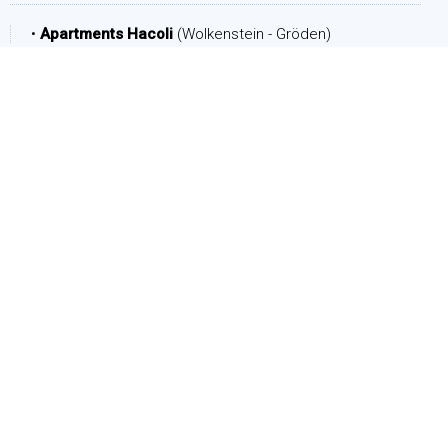
•
Apartments Hacoli
(Wolkenstein - Gröden)
ZEITRAUM
Ankunft:
Abreise:
PERSONEN