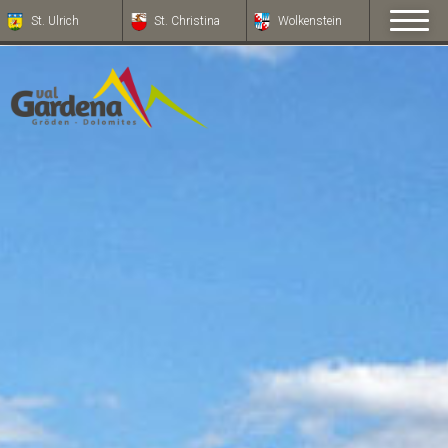
St. Ulrich
St. Christina
Wolkenstein