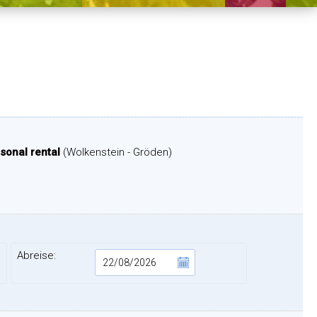
asonal rental
(Wolkenstein - Gröden)
Abreise: