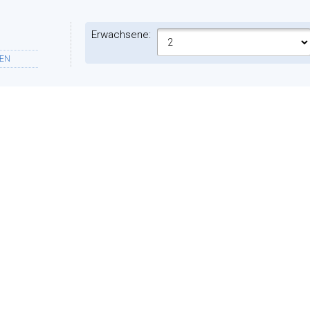
Erwachsene:
EN
Ferienwohnungen:
NFT
ES