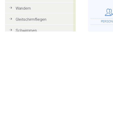
Wandern
Gleitschirmfliegen
PERSON
Schwimmen
Tennis
Mountainbike
UNTERKU
Golf
Reiten
Action und Spaß
WEITER
Familienurlaub in Gröden
Touristeninformationen