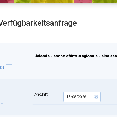
Verfügbarkeitsanfrage
•
Jolanda - anche affitto stagionale - also se
TEN
Ankunft:
UM