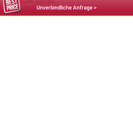
4
Unterkünfte gefunden
Unverbindliche Anfrage >
63,00 €
ab
B&B Villa Angelino
★★★
St.Ulrich - Gröden