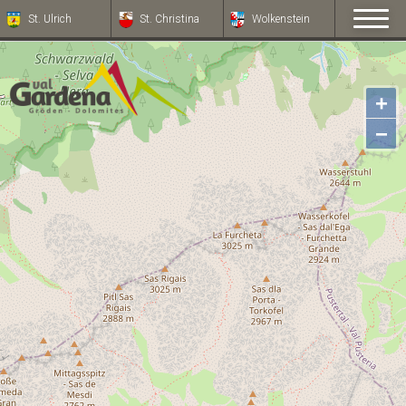
St. Ulrich
St. Christina
Wolkenstein
+
−