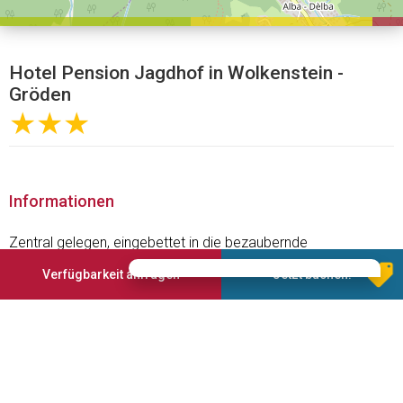
Hotel Pension Jagdhof in Wolkenstein -
Gröden
★★★
Informationen
Zentral gelegen, eingebettet in die bezaubernde
Alpenlandschaft liegt das Hotel Jagdhof.
Verfügbarkeit anfragen
Jetzt buchen!
Der Baustil des Hauses wurde dem Charakter des Grödner
Tals angepasst und strahlt ein anhimmelndes
Ambiente aus.
Im Sommer, nach einer Wanderung in den Dolomiten auf
unserer grossen Liegewiese ausruhen und die letzten
Sonnenstrahlen einfangen. Im Winter, den Skitag in der
Jagdstube vor dem warmen Kaminofen gemütlich ausklingen