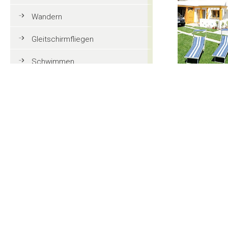
Wandern
Gleitschirmfliegen
Schwimmen
Tennis
Mountainbike
50,0
ab
Golf
Reiten
Action und Spaß
Familienurlaub in Gröden
Touristeninformationen