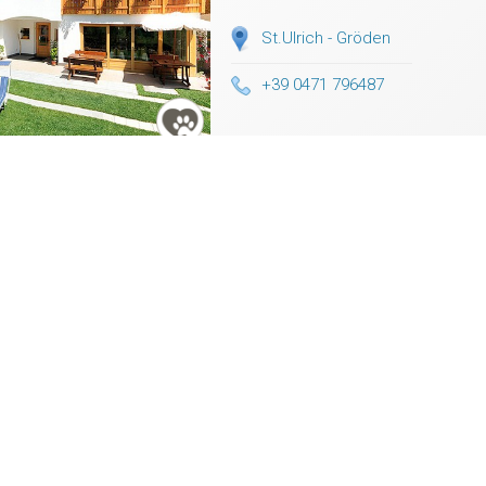
St.Ulrich - Gröden
+39 0471 796487
Pension Sonnalp
0 €
★★★
St.Ulrich - Gröden
+39 0471 797212