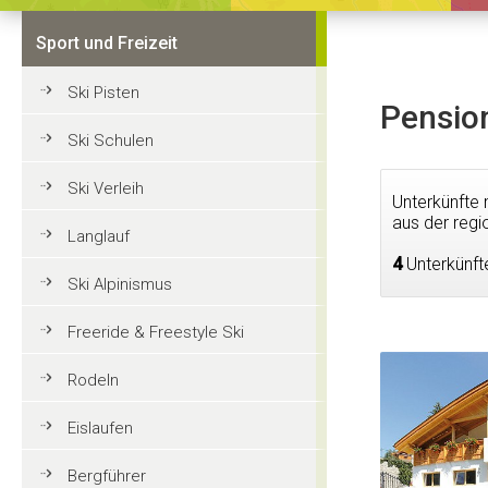
Sport und Freizeit
Ski Pisten
Pension
Ski Schulen
Ski Verleih
Unterkünfte 
aus der regi
Langlauf
4
Unterkünft
Ski Alpinismus
Freeride & Freestyle Ski
Rodeln
Eislaufen
Bergführer