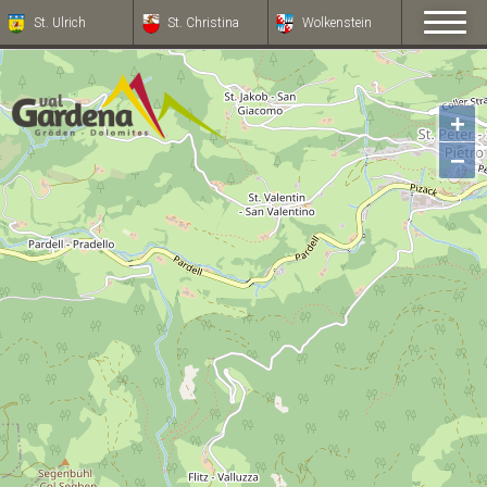
St. Ulrich
St. Christina
Wolkenstein
+
−