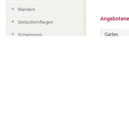
Wandern
Angebotene
Gleitschirmfliegen
Garten
Schwimmen
Tennis
3 Sterne
Mountainbike
Golf
Kontakt
Reiten
Residence L
Str. Resciesa
Action und Spaß
I-39046 St.Ulr
CIN: IT021061B
Familienurlaub in Gröden
Tel. (+39) 04
Touristeninformationen
Website:
www.