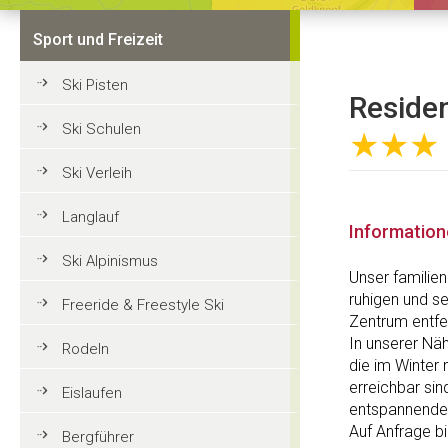
Sport und Freizeit
Ski Pisten
Residen
Ski Schulen
★★★
Ski Verleih
Langlauf
Informatio
Ski Alpinismus
Unser familie
ruhigen und s
Freeride & Freestyle Ski
Zentrum entfe
In unserer Nä
Rodeln
die im Winter 
erreichbar si
Eislaufen
entspannenden
Auf Anfrage b
Bergführer