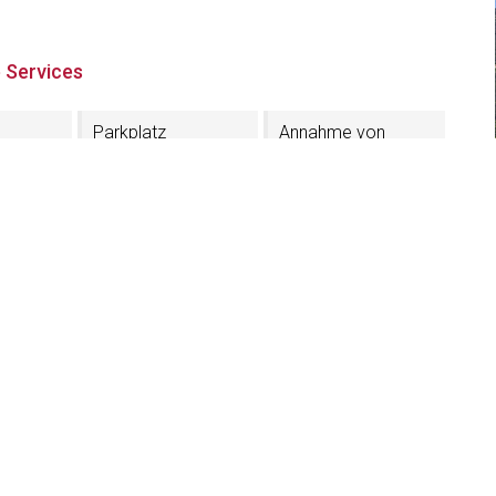
 Services
Parkplatz
Annahme von
Haustieren
TV im Zimmer
astei
 63
ich - Gröden (BZ)
4VLZNUNJD
71 797290
lastei.com