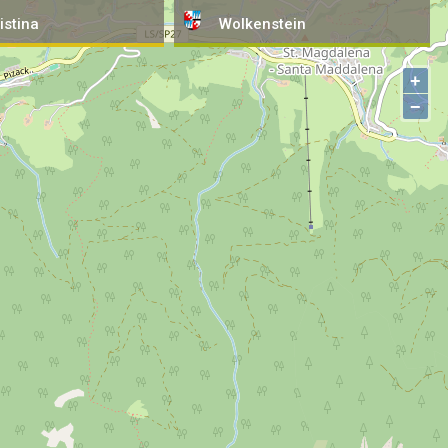
istina
Wolkenstein
+
−