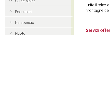
Guide alpine
Unite il relax
montagne dell
Escursioni
Parapendio
Servizi offer
Nuoto
Giardino
Tennis
Accettazio
Mountain bike
animali dom
Golf
Equitazione
Fermata sk
Azione e divertimento
Contatti
Vacanze in famiglia in Val
Gardena
Apartments