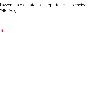
 e l'avventura e andate alla scoperta delle splendide
'Alto Adige.
ti
Parcheggio
Accesso internet
ne
Lavatrice
Lavastoviglie
estici
3 Stelle
Convenzione
piscina pubblica
ibus
TV in camera
Asciugascarponi
 Montaniola