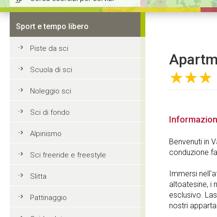
Sport e tempo libero
Piste da sci
Apartme
Scuola di sci
★★★
Noleggio sci
Sci di fondo
Informazion
Alpinismo
Benvenuti in 
conduzione fam
Sci freeride e freestyle
Immersi nell'
Slitta
altoatesine, i
esclusivo. Lasc
Pattinaggio
nostri appart