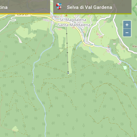
tina
Selva
di Val Gardena
+
−