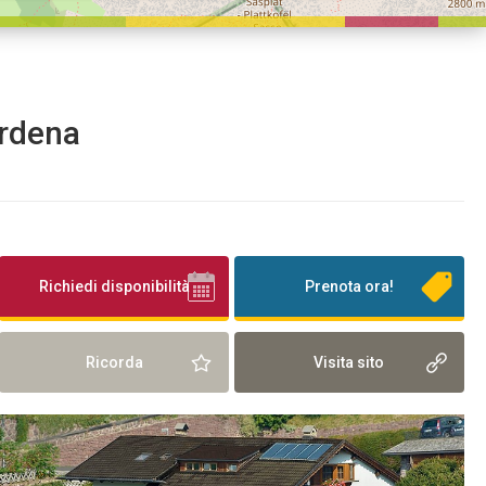
ardena
Richiedi disponibilità
Prenota ora!
Ricorda
Visita sito