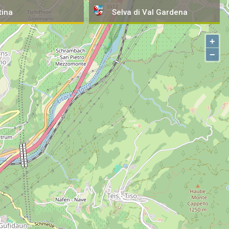
tina
Selva
di Val Gardena
+
−