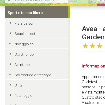
Sport e tempo libero
Piste da sci
Avea - 
Scuola di sci
Garden
★★★
Noleggio sci
Sci di fondo
Alpinismo
Informazion
Sci freeride e freestyle
Appartamenti 
Godetevi una 
Slitta
persone. In po
e vista monta
Pattinaggio
Quattro stagio
A soli 5 minuti