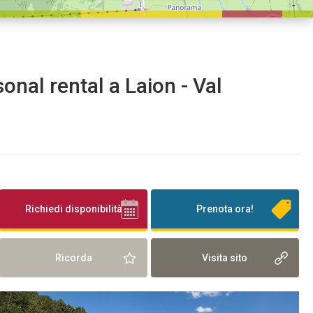
sonal rental a Laion - Val
Richiedi disponibilità
Prenota ora!
Ricorda
Visita sito