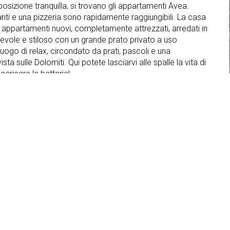
posizione tranquilla, si trovano gli appartamenti Avea.
anti e una pizzeria sono rapidamente raggiungibili. La casa
 appartamenti nuovi, completamente attrezzati, arredati in
vole e stiloso con un grande prato privato a uso
luogo di relax, circondato da prati, pascoli e una
sta sulle Dolomiti. Qui potete lasciarvi alle spalle la vita di
 ricaricare le batterie!
ti
Garage
Parcheggio
ernet
Servizi per disabili
Lavastoviglie
TV in camera
Affitti stagionali