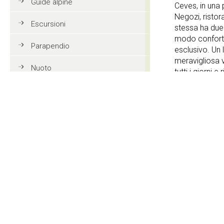
Guide alpine
Ceves, in una 
Negozi, ristor
Escursioni
stessa ha due
modo conforte
Parapendio
esclusivo. Un 
meravigliosa vi
Nuoto
tutti i giorni e
Tennis
Servizi offer
Mountain bike
Golf
Giardino
Equitazione
Accesso int
Azione e divertimento
3 Stelle
Vacanze in famiglia in Val
Gardena
Contatti