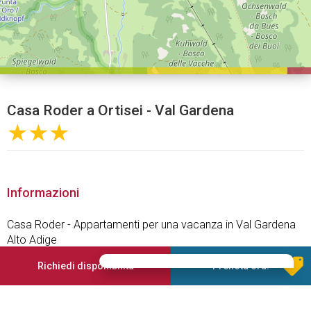
Casa Roder a Ortisei - Val Gardena
★★★
Informazioni
Casa Roder - Appartamenti per una vacanza in Val Gardena
Alto Adige
State cercando un alloggio dove poter trascorrere le vostre
Richiedi disponibilità
Prenota ora!
vacanze in assoluta autonomia? Allora gli appartamenti della
casa Roder sono ciò che fa per voi!