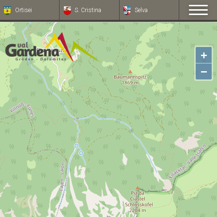
Ortisei
S. Cristina
Selva
+
−