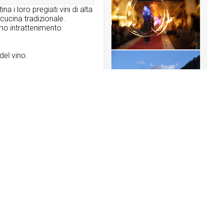
a i loro pregiati vini di alta
 cucina tradizionale.
imo intrattenimento
 del vino.
EVENTI:
09/08/2026
12. Horse FESTIVAL
POZZAMANIGONI
16/08/2026
Pomeriggio Dolce - dalle