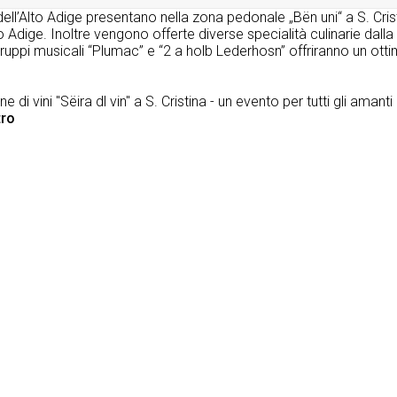
ell’Alto Adige presentano nella zona pedonale „Bën uni“ a S. Cristin
to Adige. Inoltre vengono offerte diverse specialità culinarie dalla
ruppi musicali “Plumac” e “2 a holb Lederhosn” offriranno un ott
 di vini "Sëira dl vin" a S. Cristina - un evento per tutti gli amanti
tro