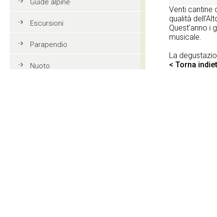
Guide alpine
Venti cantine d
qualità dell’Al
Escursioni
Quest'anno i g
musicale.
Parapendio
La degustazione
< Torna indie
Nuoto
Tennis
Mountain bike
Golf
Equitazione
Azione e divertimento
Vacanze in famiglia in Val
Gardena