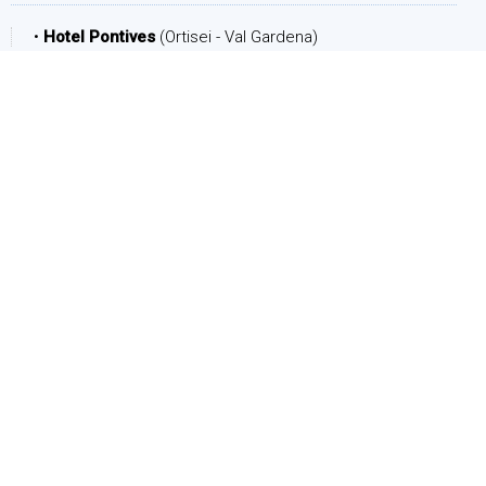
•
Hotel Pontives
(Ortisei - Val Gardena)
PERIODO
Arrivo:
Partenza:
PERSONE