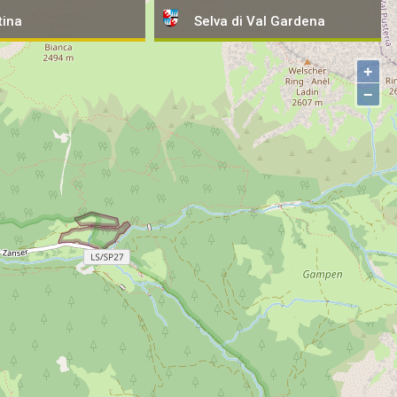
tina
tina
Selva
Selva
di Val Gardena
di Val Gardena
+
−