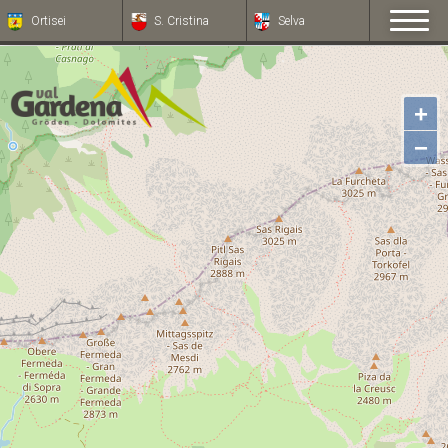
Ortisei
S. Cristina
Selva
+
−