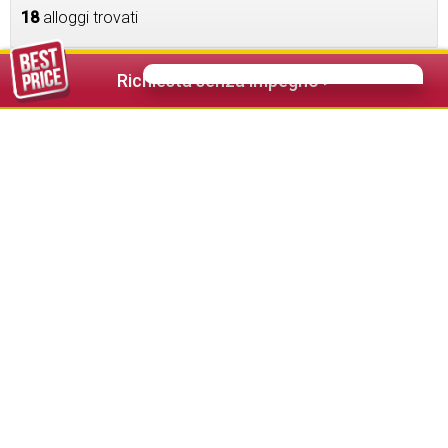
18
alloggi trovati
Richiesta senza impegno >
67,00 €
da
Hotel Astor Suites
★★★★
Selva - Val Gardena