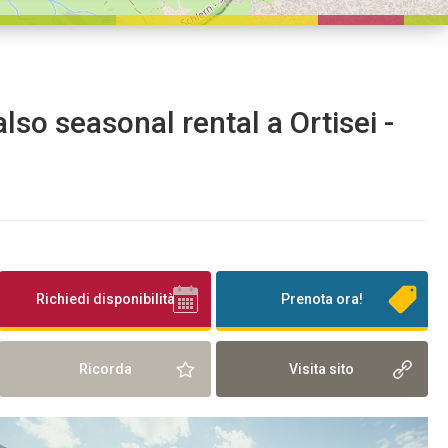
also seasonal rental a Ortisei -
Richiedi disponibilità
Prenota ora!
Ricorda
Visita sito