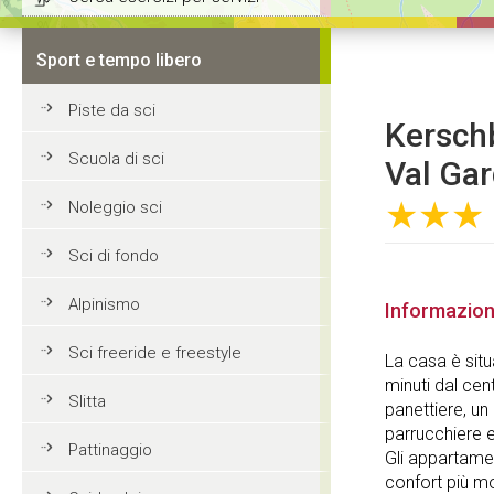
Sport e tempo libero
Piste da sci
Kerschb
Scuola di sci
Val Ga
★★★
Noleggio sci
Sci di fondo
Alpinismo
Informazion
Sci freeride e freestyle
La casa è situ
minuti dal cen
Slitta
panettiere, un 
parrucchiere e
Pattinaggio
Gli appartamen
confort più m