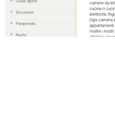
Guide alpine
camere da lett
cucina o cucin
Escursioni
elettriche, fri
Ogni camera è 
Parapendio
appartamenti 
Inoltre i nost
Nuoto
altalena, sciv
un garage, una
Tennis
nonché un dep
Mountain bike
Servizi offer
Golf
Equitazione
Giardino
Azione e divertimento
Accesso int
Vacanze in famiglia in Val
Lavatrice
Gardena