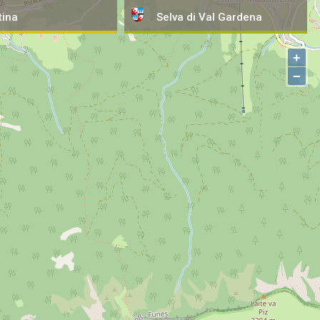
tina
Selva
di Val Gardena
+
−