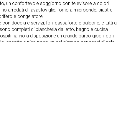
o, un confortevole soggiorno con televisore a colori,
ino arredati di lavastoviglie, forno a microonde, piastre
gorifero e congelatore.
con doccia e servizi, fon, cassaforte e balcone, e tutti gli
sono completi di biancheria da letto, bagno e cucina.
ri ospiti hanno a disposizione un grande parco giochi con
olo, casetta e ping-pong, un bel giardino per bagni di sole,
 lavanderia con lavatrice ed attrezzatura per stirare,
osito sci con asciuga scarponi.
ti
Garage
Parcheggio
ernet
Lavanderia
Cassaforte
Lavastoviglie
Accettazione carte
di credito