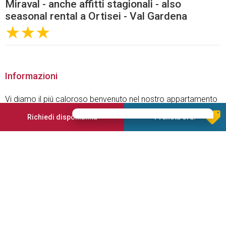
Miraval - anche affitti stagionali - also
seasonal rental a Ortisei - Val Gardena
★★★
Informazioni
Vi diamo il piú caloroso benvenuto nel nostro appartamento
a 3 soli, "Miraval" ad Ortisei in Val Gardena.
Richiedi disponibilità
Prenota ora!
Il nostro alloggio comodo, spazioso e unico, farà sì che la
sua vacanza diventi un evento indimenticabile.
Servizi offerti
Giardino
Garage
Parcheggio
Noleggio mountain bike