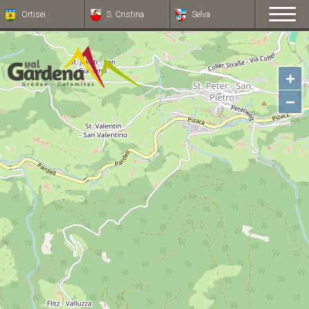
Ortisei
S. Cristina
Selva
+
−