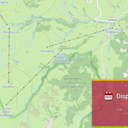
Disp
dal: