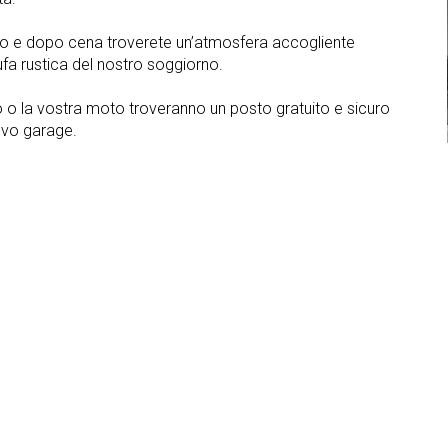
o e dopo cena troverete un’atmosfera accogliente
tufa rustica del nostro soggiorno.
o o la vostra moto troveranno un posto gratuito e sicuro
ovo garage.
ti
Garage
Parcheggio
Fermata skibus
TV in camera
rponi
Bed & Breakfast
Mezza pensione
i
o