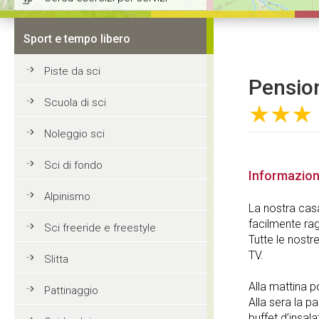
Sport e tempo libero
Piste da sci
Pension
Scuola di sci
★★★
Noleggio sci
Sci di fondo
Informazion
Alpinismo
La nostra casa 
facilmente rag
Sci freeride e freestyle
Tutte le nost
TV.
Slitta
Alla mattina p
Pattinaggio
Alla sera la p
buffet d’insala