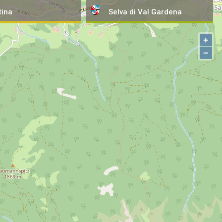
tina
Selva
di Val Gardena
+
−