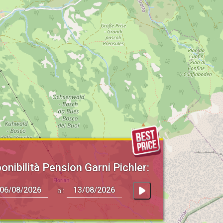
onibilità Pension Garni Pichler:
al: