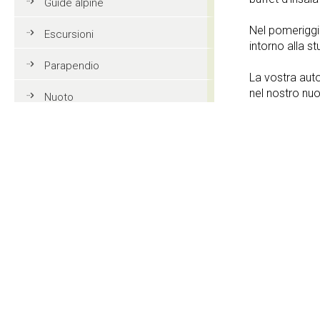
Guide alpine
Nel pomeriggi
Escursioni
intorno alla s
Parapendio
La vostra aut
nel nostro nu
Nuoto
Tennis
Servizi offer
Mountain bike
Giardino
Golf
3 Stelle
Equitazione
Asciugasca
Azione e divertimento
Colonnina d
Vacanze in famiglia in Val
ricarica aut
Gardena
elettriche