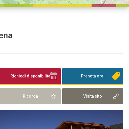
dena
Richiedi disponibilità
Prenota ora!
Ricorda
Visita sito