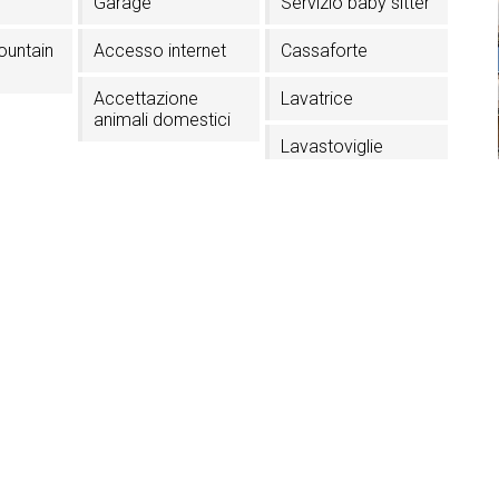
Garage
Servizio baby sitter
ountain
Accesso internet
Cassaforte
Accettazione
Lavatrice
animali domestici
Lavastoviglie
e carte
3 Stelle
In centro paese
Vicino agli impianti
Convenzione
di risalita
piscina pubblica
ra
Ascensore
Asciugascarpe
i - Val Gardena (BZ)