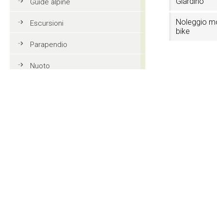
Giardino
Guide alpine
Noleggio m
Escursioni
bike
Parapendio
Nuoto
Accettazion
Tennis
di credito
Mountain bike
Golf
TV in came
Equitazione
Contatti
Azione e divertimento
Tlusel
Vacanze in famiglia in Val
Gardena
Str. Rezia, 56
I-39046 Ortise