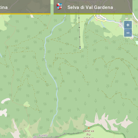
tina
Selva
di Val Gardena
+
−