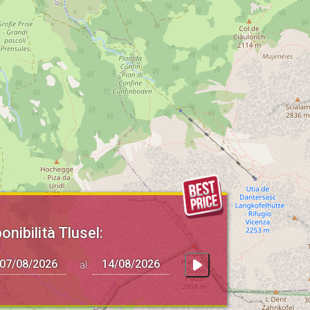
onibilità Tlusel:
al: