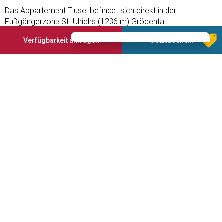
Das Appartement Tlusel befindet sich direkt in der
Fußgängerzone St. Ulrichs (1236 m) Grödental.
Verfügbarkeit anfragen
Jetzt buchen!
Angebotene Services
Garten
Garage
Babysitter Service
Mountainbike Verleih
Internetzugang
Safe
Annahme von Haustieren
Waschmaschine
Geschirrspüler
Kreditkarten Annahme
3 Sterne
Im Dorfzentrum
In der Nähe der
Abkommen mit