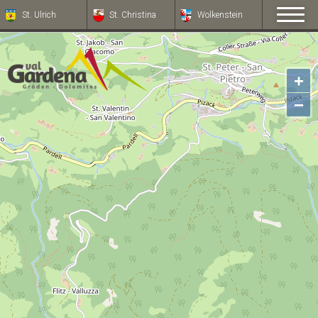
St. Ulrich
St. Christina
Wolkenstein
+
−