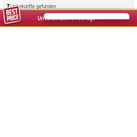
7
Unterkünfte gefunden
Unverbindliche Anfrage >
35,00 €
ab
Residence La Grambla
★★★