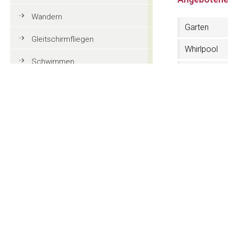
Wandern
Garten
Gleitschirmfliegen
Whirlpool
Schwimmen
Waschraum
Tennis
Waschmasc
Mountainbike
Golf
3 Sterne
Reiten
Abkommen 
Action und Spaß
öffentliche
Schwimmb
Familienurlaub in Gröden
Bed & Break
Touristeninformationen