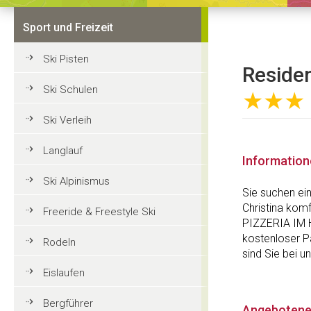
Sport und Freizeit
Ski Pisten
Residen
Ski Schulen
★★★
Ski Verleih
Langlauf
Informatio
Ski Alpinismus
Sie suchen ei
Christina kom
Freeride & Freestyle Ski
PIZZERIA IM 
kostenloser P
Rodeln
sind Sie bei uns
Eislaufen
Bergführer
Angebotene