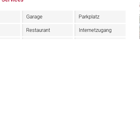
Garage
Parkplatz
Restaurant
Internetzugang
Safe
Annahme von
Haustieren
hine
Geschirrspüler
Kreditkarten
Annahme
Im Dorfzentrum
In der Nähe der
Aufstiegsanlagen
mit
TV im Zimmer
Aufzug
m
ad
Schuhtrockner
Skischuhtrockner
fast
Ladesäule für
Elektroautos