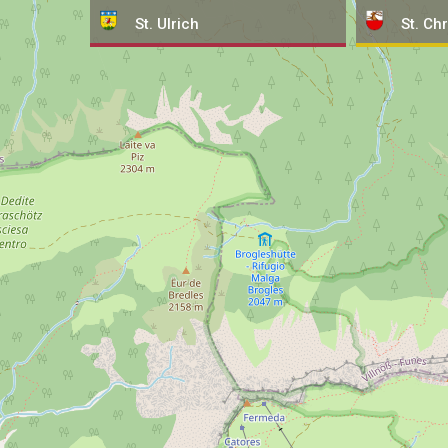
St. Ulrich
St. Chr