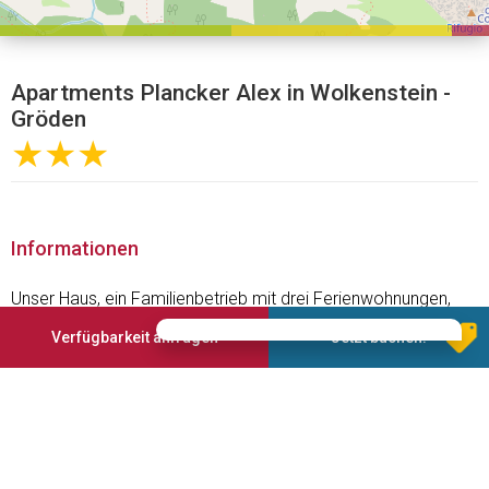
Apartments Plancker Alex in Wolkenstein -
Gröden
★★★
Informationen
Unser Haus, ein Familienbetrieb mit drei Ferienwohnungen,
befindet sich inmitten grüner Wiesen am Ortseingang von
Verfügbarkeit anfragen
Jetzt buchen!
Wolkenstein in Gröden. Die drei renovierten Ferienwohnungen
bieten jeden Komfort, sind gemütlich und geräumig, vor allem
aber mit viel Liebe und Freude im Detail für Sie eingerichtet.
Der ideale Platz zum auftanken, genießen und erholen. Das
Schönste an unserem Haus ist unserer Meinung nach aber
der einzigartige Blick auf den imposanten Langkofel, dem