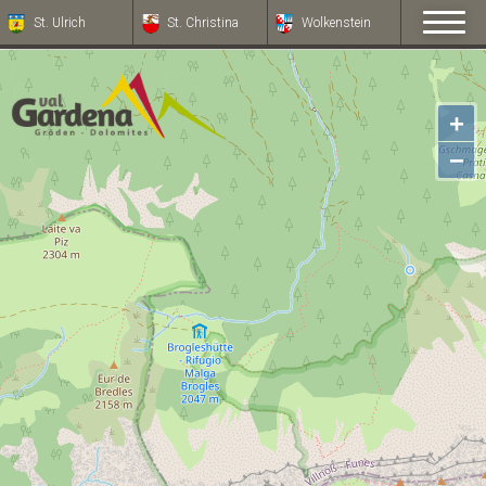
St. Ulrich
St. Christina
Wolkenstein
+
−