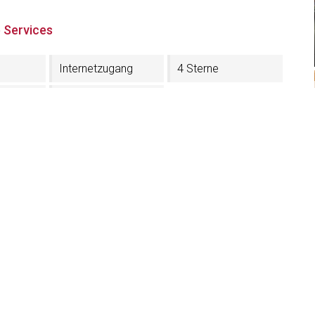
 Services
Internetzugang
4 Sterne
trum
In der Nähe der
Aufstiegsanlagen
 Sartëur
les 113
nstein - Gröden (BZ)
43SLDZMW9
71 795128
sarteur.it