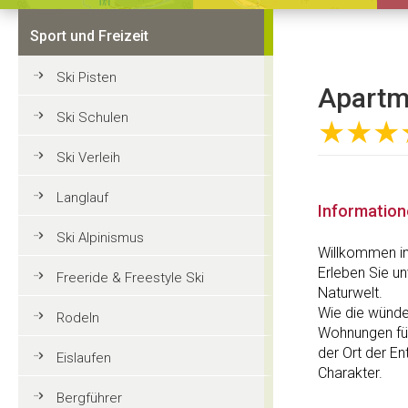
Sport und Freizeit
Ski Pisten
Apartm
Ski Schulen
★★★
Ski Verleih
Langlauf
Informatio
Ski Alpinismus
Willkommen in
Erleben Sie u
Freeride & Freestyle Ski
Naturwelt.
Wie die wünde
Rodeln
Wohnungen für
der Ort der E
Eislaufen
Charakter.
Bergführer