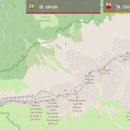
St. Ulrich
St. Chr