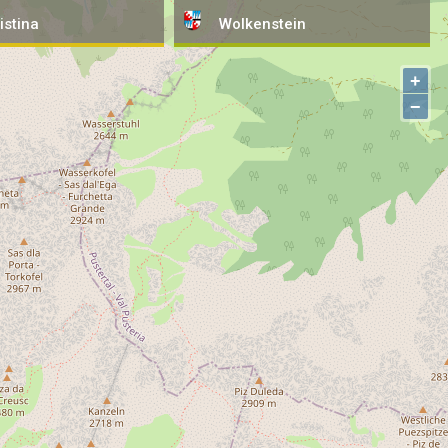
istina
Wolkenstein
+
−