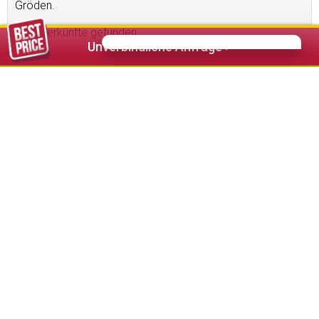
Gröden.
20
Unterkünfte gefunden
Unverbindliche Anfrage >
Apartments Sartëur
★★★★