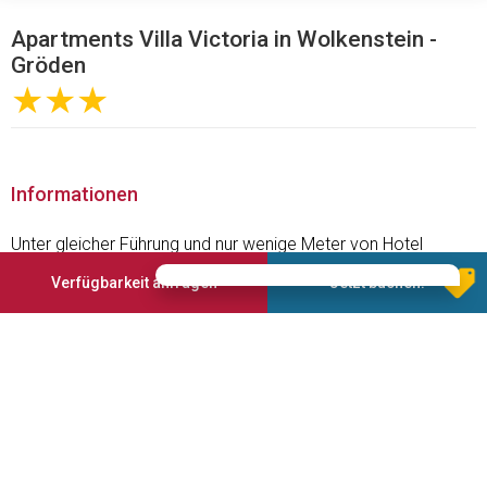
Apartments Villa Victoria in Wolkenstein -
Gröden
★★★
Informationen
Unter gleicher Führung und nur wenige Meter von Hotel
Plazola entfernt.
Verfügbarkeit anfragen
Jetzt buchen!
In ruhiger und sonniger Lage gelegen, unmittelbar an einer
Skipiste mit Übungshang und direktem Anschluss an die
Sellaronda.
Angebotene Services