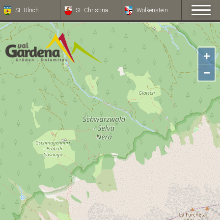
St. Ulrich
St. Christina
Wolkenstein
+
−