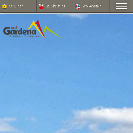
St. Ulrich
St. Christina
Wolkenstein