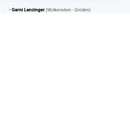
•
Garni Lanzinger
(Wolkenstein - Gröden)
ZEITRAUM
Ankunft:
Abreise:
PERSONEN