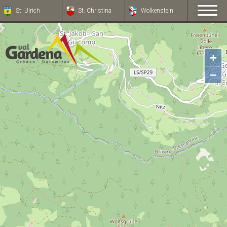
St. Ulrich
St. Christina
Wolkenstein
+
−