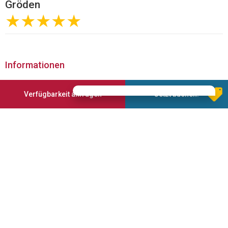
Gröden
★★★★★
Informationen
Im Herzen der faszinierenden Berglandschaft der Dolomiten
Verfügbarkeit anfragen
Jetzt buchen!
gelegen, im Zentrum von St. Ulrich und umgeben von einer
großzügigen Gartenanlage, ist das Hotel Gardena Grödnerhof
ein Refugium des Wohlbefindens.
Nach kompletter Neugestaltung im Jahre 2001, präsentiert
sich der Grödnerhof als erlesenes Urlaubsdomizil, ein Haus in
dem sich höchster Wohnkomfort mit herzlicher und
traditionsreicher Gastlichkeit vereint.
51 luxuriös eingerichtete Gästezimmer und Suiten laden ein
zum Verweilen, Charme und Eleganz durchziehen das ganze
Haus. Die einzigartige Spa- und Beauty-Anlage auf 1300 m²