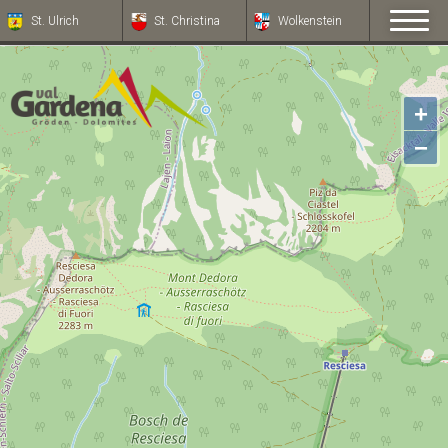
St. Ulrich
St. Christina
Wolkenstein
+
−