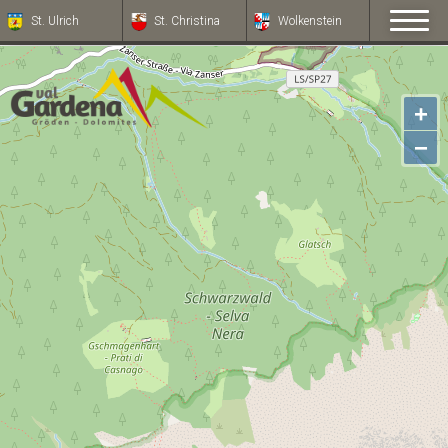
St. Ulrich
St. Christina
Wolkenstein
+
−