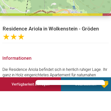
Residence Ariola in Wolkenstein - Gröden
★★★
Informationen
Die Residence Ariola befindet sich in herrlich ruhiger Lage. Ihr
ganz in Holz eingerichtetes Apartement für naturnahen
Familienurlaub liegt im Zentrum des idyllischen Örtchens
Verfügbarkeit anfragen
Jetzt buchen!
Wolkenstein in Gröden, dem Feriental des Weltnaturerbes
Dolomiten. Bequeme Aufstiegsanlagen ermöglichen die
Erkundung der fantastischen Bergwelt, und romantische
Spazierpromenaden liegen gleich vor der Haustür.