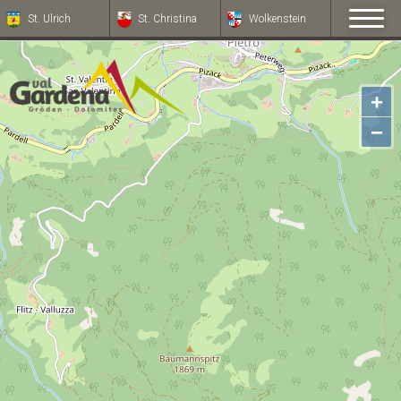
St. Ulrich
St. Christina
Wolkenstein
+
−