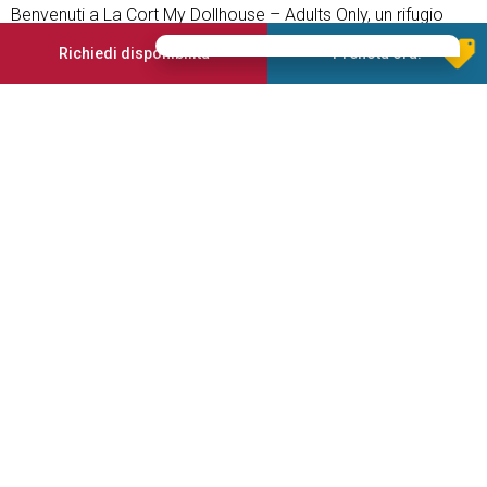
Benvenuti a La Cort My Dollhouse – Adults Only, un rifugio
esclusivo sospeso tra innovazione e tradizione, nel cuore
Richiedi disponibilità
Prenota ora!
delle Dolomiti. Situato tra Ortisei e Castelrotto, a 1.300 m di
altitudine, il nostro hotel è un luogo pensato per chi cerca
bellezza, silenzio e autenticità.
La nostra Rooftop Spa con infinity pool riscaldata regala una
delle viste più spettacolari sulle Dolomiti, un panorama che
accompagna ogni momento di relax. Qui il tempo rallenta:
colazioni prolungate, un ricco buffet pomeridiano e ambienti
accoglienti creano un’esperienza di puro piacere.
Un nuovo modo di vivere la montagna, dove design, comfort
e natura si incontrano in perfetta armonia.
Servizi offerti
Piscina
Garage
Parcheggio
Sauna finlandese