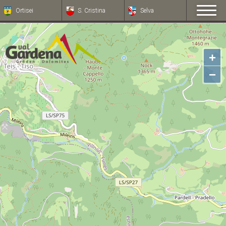
Ortisei
S. Cristina
Selva
+
−