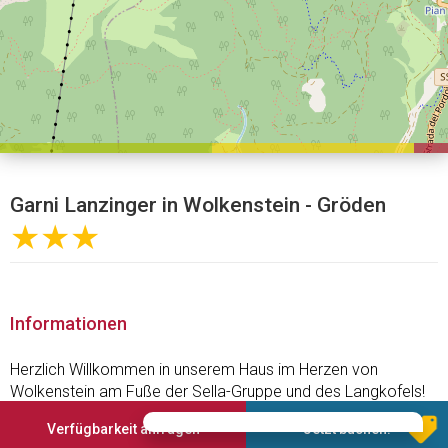
Garni Lanzinger in Wolkenstein - Gröden
★★★
Informationen
Herzlich Willkommen in unserem Haus im Herzen von
Wolkenstein am Fuße der Sella-Gruppe und des Langkofels!
Verfügbarkeit anfragen
Jetzt buchen!
Familiäre Atmosphäre, Sport in frischer Bergluft und Erholung