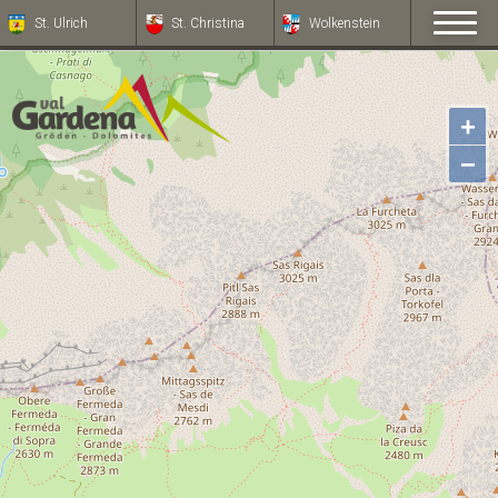
St. Ulrich
St. Christina
Wolkenstein
+
−