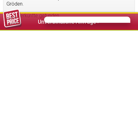
Gröden.
15
Unterkünfte gefunden
Unverbindliche Anfrage >
95,00 €
ab
The Laurin Hotel Small & Charming