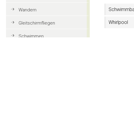
Schwimmb
Wandern
Whirlpool
Gleitschirmfliegen
Schwimmen
TV im Zimm
Tennis
Ladesäule f
Mountainbike
Elektroauto
Golf
Kontakt
Reiten
Action und Spaß
Residence I
Str. Cir, 9
Familienurlaub in Gröden
I-39048 Wolke
CIN: IT021089B4
Touristeninformationen