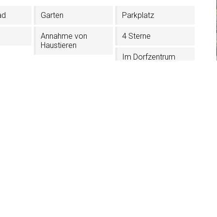
ad
Garten
Parkplatz
Annahme von
4 Sterne
Haustieren
Im Dorfzentrum
er
Schuhtrockner
Skischuhtrockner
ür
s
sabell
nstein - Gröden (BZ)
KF3647Y9