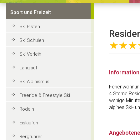
Sport und Freizeit
Ski Pisten
Residen
Ski Schulen
★★★
Ski Verleih
Langlauf
Informatio
Ski Alpinismus
Ferienwohnung
4 Sterne Resi
Freeride & Freestyle Ski
wenige Minute
alpines Ski- 
Rodeln
Eislaufen
Angebotene
Bergführer