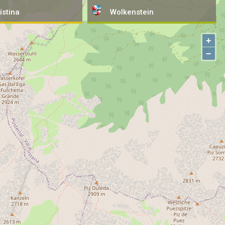
istina
Wolkenstein
+
−