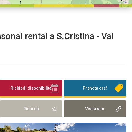
asonal rental a S.Cristina - Val
Richiedi disponibilità
Prenota ora!
Ricorda
Visita sito