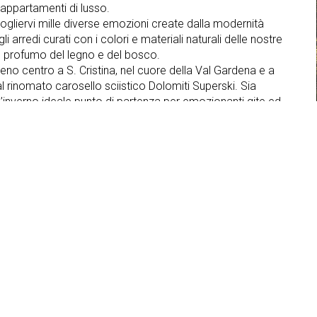
 appartamenti di lusso.
gliervi mille diverse emozioni create dalla modernità
li arredi curati con i colori e materiali naturali delle nostre
 profumo del legno e del bosco.
pieno centro a S. Cristina, nel cuore della Val Gardena e a
l rinomato carosello sciistico Dolomiti Superski. Sia
’inverno ideale punto di partenza per emozionanti gite ed
le favolose Dolomiti Patrimonio dell’Unesco.
ti
Garage
Parcheggio
ndese
Centro benessere
Accesso internet
Cassaforte
Servizi per disabili
ne
Solarium
Lavatrice