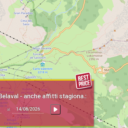
Belaval - anche affitti stagiona.:
al: