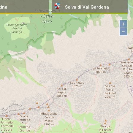
tina
Selva
di Val Gardena
+
−