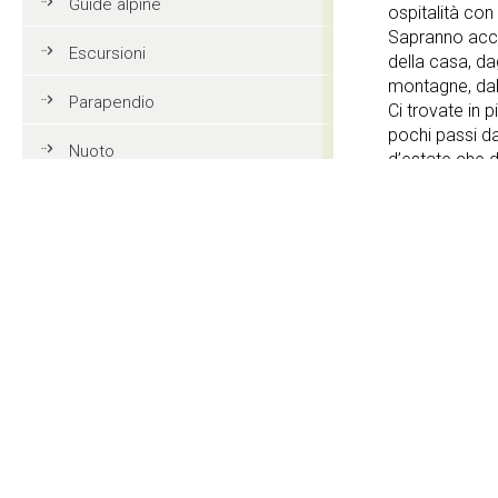
Guide alpine
ospitalità con
Sapranno acco
Escursioni
della casa, dag
montagne, dal
Parapendio
Ci trovate in 
pochi passi da
Nuoto
d’estate che d
escursioni nel
Tennis
Mountain bike
Servizi offer
Golf
Giardino
Equitazione
Sauna finla
Azione e divertimento
Lavanderia
Vacanze in famiglia in Val
Gardena
Accettazio