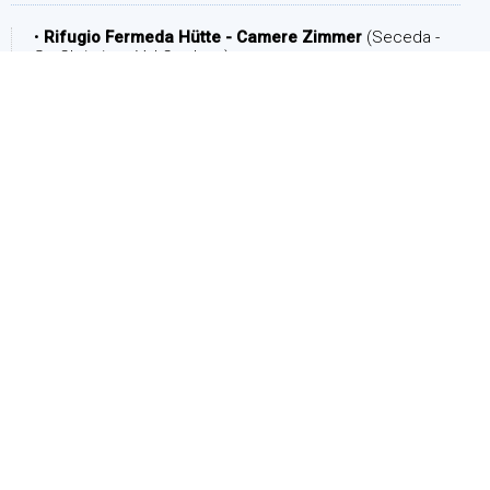
•
Rifugio Fermeda Hütte - Camere Zimmer
(Seceda -
St. Christina - Val Gardena)
DATE
Arrival:
Departure: