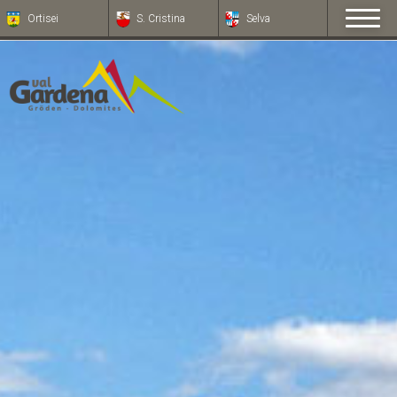
Ortisei
S. Cristina
Selva