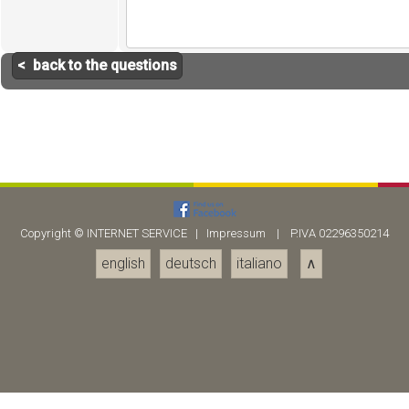
< back to the questions
Copyright ©
INTERNET SERVICE
|
Impressum
| P.IVA 02296350214
english
deutsch
italiano
∧